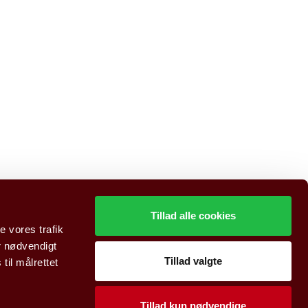
Tillad alle cookies
e vores trafik
r nødvendigt
Tillad valgte
il målrettet
Tillad kun nødvendige