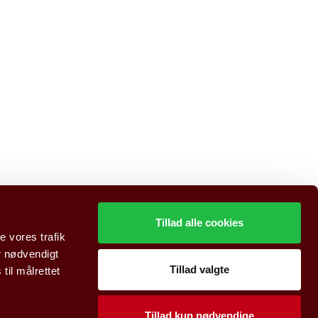
Tillad alle cookies
e vores trafik
r nødvendigt
Tillad valgte
il målrettet
Tillad kun nødvendige